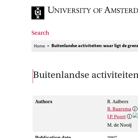
Go to home page
Search
Buitenlandse activiteiten: waar ligt de gren
Home
Buitenlandse activiteiten
Authors
R. Aalbers
B. Baarsma
J.P. Poort
M. de Nooij
Publication date
2007