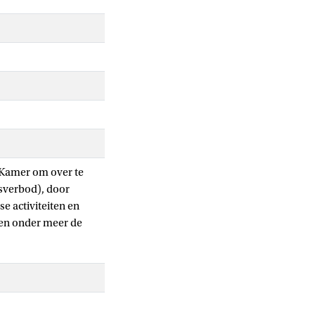
 Kamer om over te
psverbod), door
e activiteiten en
men onder meer de
taan, en onder welke
ngen.