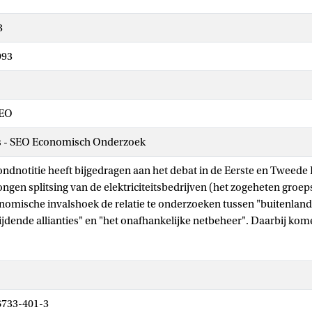
3
993
SEO
es - SEO Economisch Onderzoek
ndnotitie heeft bijgedragen aan het debat in de Eerste en Tweede
ngen splitsing van de elektriciteitsbedrijven (het zogeheten groe
nomische invalshoek de relatie te onderzoeken tussen "buitenlands
jdende allianties" en "het onafhankelijke netbeheer". Daarbij ko
orde wat onder buitenlandse activiteiten zou kunnen worden vers
ze wel of niet het onafhankelijk netbeheer in gevaar kunnen bre
e conclusies zijn:
6733-401-3