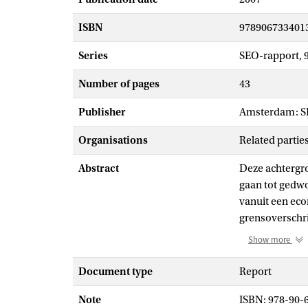
ISBN
978906733401
Series
SEO-rapport, 
Number of pages
43
Publisher
Amsterdam: 
Organisations
Related parti
Abstract
Deze achtergro
gaan tot gedwo
vanuit een eco
grensoverschri
vragen aan de 
Show more
voorwaarden de
Document type
Report
De belangrijkst
Note
ISBN: 978-90-