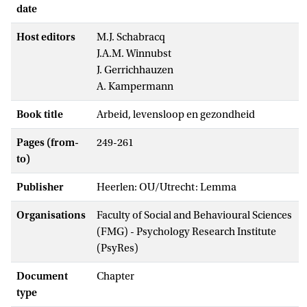
date
Host editors
M.J. Schabracq
J.A.M. Winnubst
J. Gerrichhauzen
A. Kampermann
Book title
Arbeid, levensloop en gezondheid
Pages (from-
249-261
to)
Publisher
Heerlen: OU/Utrecht: Lemma
Organisations
Faculty of Social and Behavioural Sciences
(FMG) - Psychology Research Institute
(PsyRes)
Document
Chapter
type