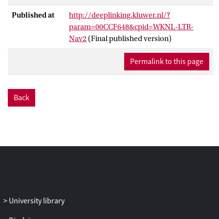
Published at
http://deeplinking.kluwer.nl/?
param=00CCF648&cpid=WKNL-LTR-
Nav2
(Final published version)
Permalink to this page
Back
University library