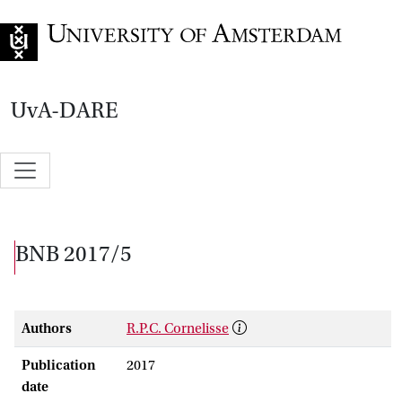
Go to home page
UvA-DARE
BNB 2017/5
Authors
R.P.C. Cornelisse
Publication
2017
date