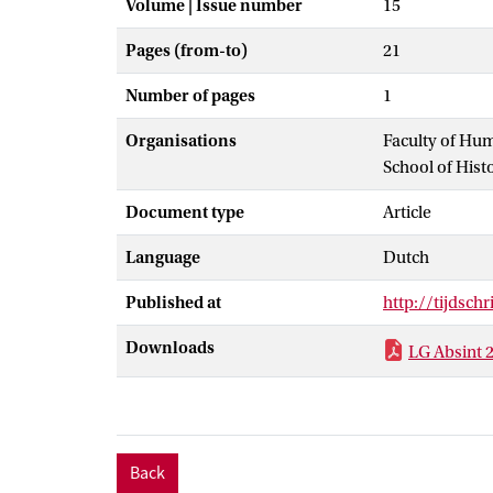
Volume | Issue number
15
Pages (from-to)
21
Number of pages
1
Organisations
Faculty of Hu
School of Hist
Document type
Article
Language
Dutch
Published at
http://tijdschr
Downloads
LG Absint 
Back