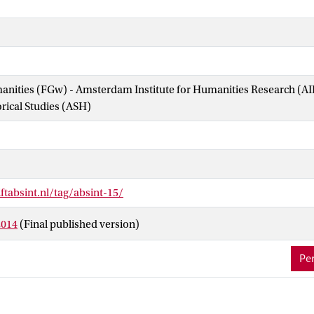
manities (FGw) - Amsterdam Institute for Humanities Research (
orical Studies (ASH)
iftabsint.nl/tag/absint-15/
2014
(Final published version)
Per