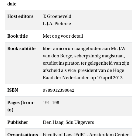
date
Host editors
T. Groeneveld
L.J.A. Pieterse
Book title
Met oog voor detail
Book subtitle
liber amicorum aangeboden aan Mr. J.W.
van den Berge, scherpzinnig magistraat,
erudiet inspirator, ter gelegenheid van zijn
afscheid als vice-president van de Hoge
Raad der Nederlanden op 10 april 2013
ISBN
9789012390842
Pages (from-
191-198
to)
Publisher
Den Haag: Sdu Uitgevers
Organisations
Faculty of Law (FdR) - Amsterdam Center