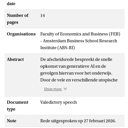
date
Number of
14
pages
Organisations
Faculty of Economics and Business (FEB)
- Amsterdam Business School Research
Institute (ABS-RI)
Abstract
De afscheidsrede bespreekt de snelle
opkomst van generatieve AI en de
gevolgen hiervan voor het onderwijs.
Door de vele en verschillende utopische
en dystopische perspectieven op
Show more
generatieve AI ontstaat een gevoel van
digitaal onbehagen. Generatieve AI wordt
Document
Valedictory speech
beschouwd als een normale technologie
type
met bedoelde en onbedoelde gevolgen.
Note
Rede uitgesproken op 27 februari 2026.
Generatieve AI is extreem
gebruiksvriendelijk en verspreidt zich zeer