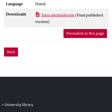
Language
Dutch
snel. Het wordt beschouwd als een
volkstechnologie, vergelijkbaar met het
Downloads
Tekst afscheidsrede
(Final published
Internet en sociale media. De wijze
version)
waarop generatieve AI informatie
produceert is problematisch en zorg voor
Permalink to this page
een epistemisch tekort dat structureel is.
Het gebruik van generatieve AI kan
negatieve gevolgen hebben voor het leren
Back
van de studenten, omdat belangrijke
leerprocessen worden uitbesteed aan de
technologie. Deze negatieve gevolgen
kunnen voorkomen worden door de
technologie goed in te bedden in een
didactisch-pedagogisch ontwerp en door
het taalmodel geschikt te maken voor
specifieke onderwijsdoeleinden. Digitaal
onbehagen is de vinger aan de pols van de
University library
gedigitaliseerde samenleving.