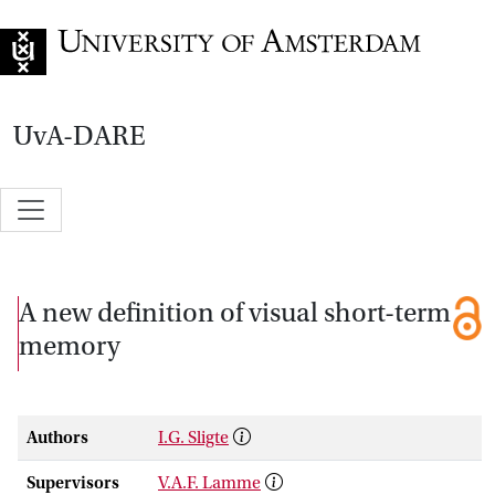
Go to home page
UvA-DARE
A new definition of visual short-term
memory
Authors
I.G. Sligte
Supervisors
V.A.F. Lamme