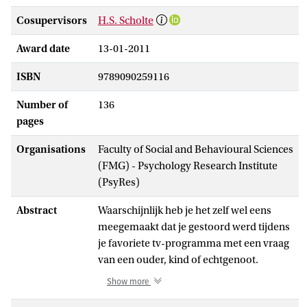
Cosupervisors
H.S. Scholte
Award date
13-01-2011
ISBN
9789090259116
Number of
136
pages
Organisations
Faculty of Social and Behavioural Sciences
(FMG) - Psychology Research Institute
(PsyRes)
Abstract
Waarschijnlijk heb je het zelf wel eens
meegemaakt dat je gestoord werd tijdens
je favoriete tv-programma met een vraag
van een ouder, kind of echtgenoot.
Gelukkig ging je zo op in het programma
Show more
dat je de vraag niet eens hebt ‘gehoord’.