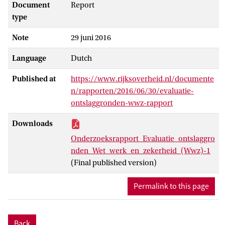
Document
Report
type
Note
29 juni 2016
Language
Dutch
Published at
https://www.rijksoverheid.nl/documente
n/rapporten/2016/06/30/evaluatie-
ontslaggronden-wwz-rapport
Downloads
Onderzoeksrapport_Evaluatie_ontslaggro
nden_Wet_werk_en_zekerheid_(Wwz)-1
(Final published version)
Permalink to this page
Back