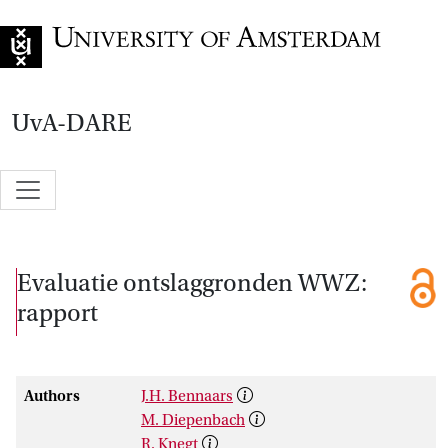
Go to home page
UvA-DARE
Evaluatie ontslaggronden WWZ:
rapport
Authors
J.H. Bennaars
M. Diepenbach
R. Knegt