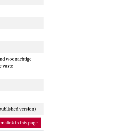
nland woonachtige
e vaste
published version)
malink to this page