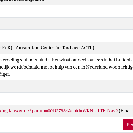
w (FdR) - Amsterdam Center for Tax Law (ACTL)
tverdeling sluit niet uit dat het winstaandeel van een in het buite
telijk wordt behaald met behulp van een in Nederland woonachtig
iger.
inking.kluwer.nl/?param=00D27984&cpid=WKNL-LTR-Nav2
(Final 
Per