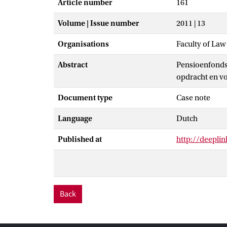
Article number
161
Volume | Issue number
2011 | 13
Organisations
Faculty of La
Abstract
Pensioenfonds 
opdracht en vo
Document type
Case note
Language
Dutch
Published at
http://deepl
Back