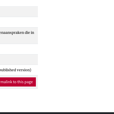
enaanspraken die in
published version)
malink to this page