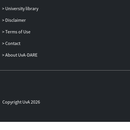
Op een belangrijke outputindicator van
University library
met name industriële innovatie - patenten
- scoort Nederland verrassend hoog,
Disclaimer
zeker per hoofd van de bevolking en
afgemeten aan de R&D-investeringen die
Terms of Use
daar tegenover staan. In geen land blijkt
Contact
de R&D zo’n geoliede
patentaanvraagmachine te zijn. Het aantal
About UvA-DARE
toegewezen patenten ligt in Nederland
aanzienlijk lager, al ligt ook dit aantal nog
altijd redelijk hoog in verhouding tot onze
bevolking en onze R&D-investeringen.
De verhouding tussen het aantal
aangevraagde en het aantal toegewezen
patenten - de successcore van
Copyright UvA 2026
Nederlandse aanvragen - is met iets meer
de 30 % opmerkelijk laag. Nederland
scoort op deze indicator het laagst van alle
beschouwde landen. Hoewel te betogen is