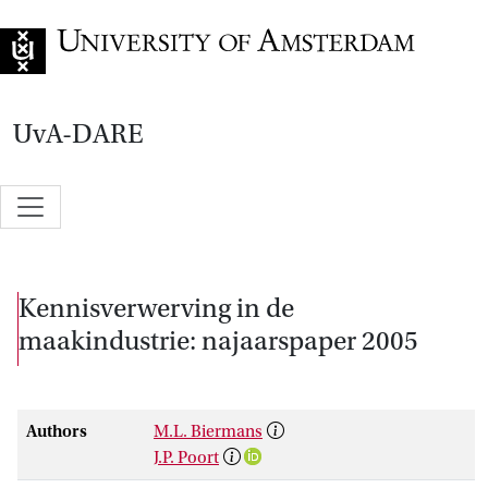
Go to home page
UvA-DARE
Kennisverwerving in de
maakindustrie: najaarspaper 2005
Authors
M.L. Biermans
J.P. Poort