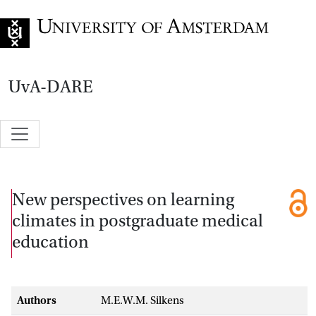
Go to home page
UvA-DARE
New perspectives on learning
climates in postgraduate medical
education
Authors
M.E.W.M. Silkens