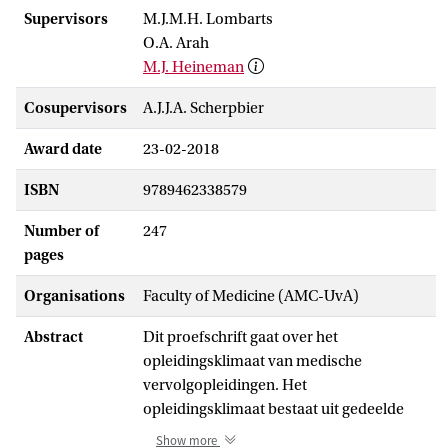
Supervisors
M.J.M.H. Lombarts
O.A. Arah
M.J. Heineman
Cosupervisors
A.J.J.A. Scherpbier
Award date
23-02-2018
ISBN
9789462338579
Number of
247
pages
Organisations
Faculty of Medicine (AMC-UvA)
Abstract
Dit proefschrift gaat over het
opleidingsklimaat van medische
vervolgopleidingen. Het
opleidingsklimaat bestaat uit gedeelde
percepties van artsen in opleiding tot
Show more