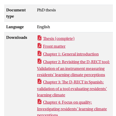
specialist (aios) van de formele en
informele aspecten van de opleiding. Het
Document
PhD thesis
doel van dit proefschrift was het
type
opleidingsklimaat van medische
Language
English
vervolgopleidingen te meten, verklaren
en de relatie van deze klimaten met
Downloads
Thesis (complete)
patiëntveiligheid te onderzoeken. Met
zeven wetenschappelijke studies kwamen
Front matter
wij tot de volgende nieuwe perspectieven:
Chapter 1: General introduction
(1) het opleidingsklimaat kan en zou
Chapter 2: Revisiting the D-RECT tool:
onderzocht moeten worden op het
Validation of an instrument measuring
afdelingsniveau, (2) de D-RECT
residents’ learning climate perceptions
operationaliseert het opleidingsklimaat
Chapter 3: The D-RECT in Spanish:
met generaliseerbare domeinen, (3) het
validation of a tool evaluating residents’
longitudinaal evalueren van
learning climate
opleidingsklimaten kan bijdragen aan
continue verbetering, (4) om verbetering
Chapter 4: Focus on quality:
van het opleidingsklimaat goed te
Investigating residents’ learning climate
onderzoeken moet rekening gehouden
perceptions