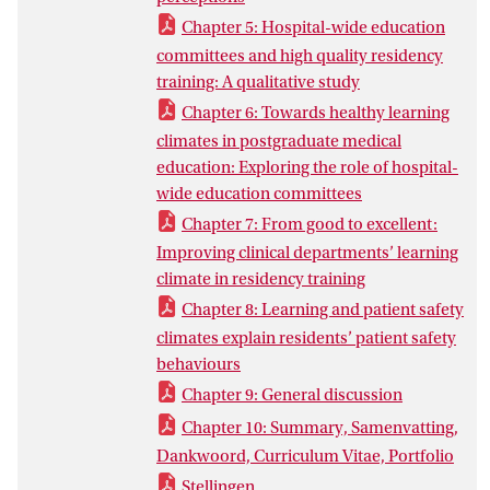
worden met absolute scores én met de
Chapter 5: Hospital-wide education
homogeniteit van scores, (5) centrale
committees and high quality residency
opleidingscommissies hebben een sterke
training: A qualitative study
strategische positie in het
Chapter 6: Towards healthy learning
opleidingsziekenhuis nodig om de
climates in postgraduate medical
kwaliteit van medische
education: Exploring the role of hospital-
vervolgopleidingen te kunnen sturen, (6)
wide education committees
het thema opleiden moet prominenter op
Chapter 7: From good to excellent:
de agenda van ziekenhuizen geplaatst
Improving clinical departments’ learning
worden, (7) opleiderskwaliteiten spelen
climate in residency training
een grote rol in de kwaliteit van het
opleidingsklimaat, (8) het onderzoeken
Chapter 8: Learning and patient safety
van specifieke klimaten naast het
climates explain residents’ patient safety
construct ‘opleidingsklimaat’ geeft een
behaviours
preciezer beeld van de mogelijke
Chapter 9: General discussion
gevolgen van het opleidingsklimaat, (9)
Chapter 10: Summary, Samenvatting,
een ondersteunend opleidingsklimaat
Dankwoord, Curriculum Vitae, Portfolio
kan bijdragen aan het gewenste
Stellingen