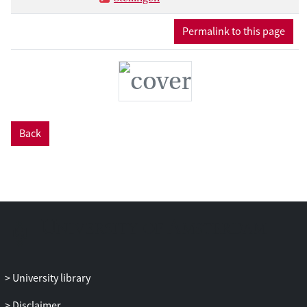
patiëntveiligheidsklimaat, en (10) een
ondersteunend opleidingsklimaat kan
Permalink to this page
verbeterinitiatieven voor het
patiëntveiligheidsklimaat ondersteunen
en zo indirect bijdragen aan
patiëntveiligheidsgedrag van aios. Wij
concluderen dat het opleidingsklimaat
van medische vervolgopleidingen verdere
uitdieping verdient om de professionele
Back
ontwikkeling van aios te garanderen en bij
te dragen aan de veiligheid van de
patiëntenzorg.
University library
Disclaimer