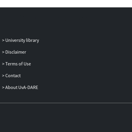
aan de fiscus voldaan. Geïntimeerde
claimt in de onderhavige civiele procedure
betaling door de stichting van het bedrag
van de ingehouden loonheffing. Het hof
zet uiteen dat hij daarop echter geen recht
heeft. Reeds op het moment dat Stichting
University library
Derdengelden de loonbelasting
afzonderde van de aan hem gedane
Disclaimer
uitkering, was geïntimeerde volgens het
Terms of Use
hof namelijk gekweten voor zijn
loonbelastingschuld. De gelden die op de
Contact
rekening van Stichting Derdengelden
waren blijven staan, behoorden hem niet
About UvA-DARE
toe. Nu het een eigen schuld van Stichting
Derdengelden betrof, stond het Stichting
Derdengelden vrij om af te zien van de
aan haar toekomende bevoegdheid om
vernietiging van de opgelegde
naheffingsaanslag LB te vorderen en in