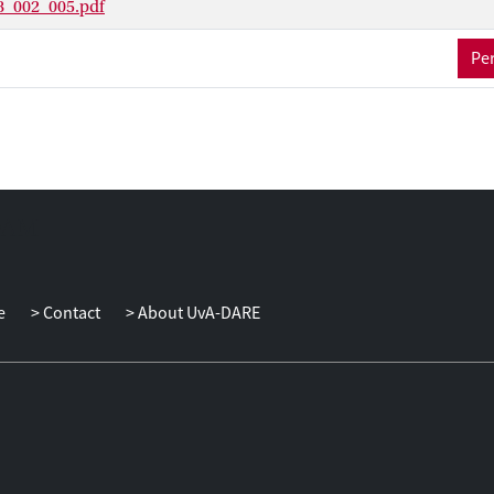
8_002_005.pdf
Per
e
Contact
About UvA-DARE