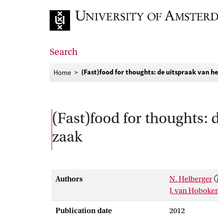
Go to home page
Search
(Fast)food for thoughts: de uitspraak van h
Home
(Fast)food for thoughts: 
zaak
Authors
N. Helberger
J. van Hoboke
Publication date
2012