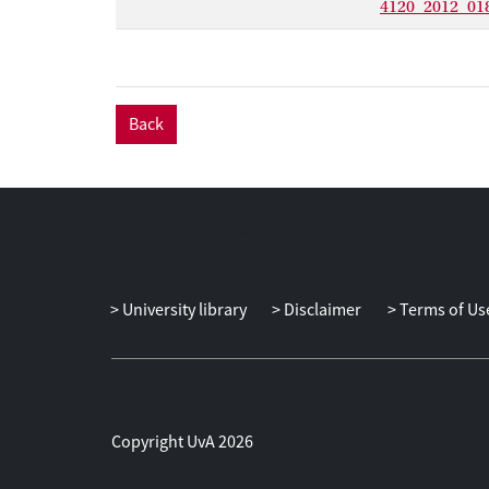
4120_2012_01
Back
University library
Disclaimer
Terms of Us
Copyright UvA 2026