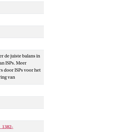
r de juiste balans in
an ISPs. Meer
rs door ISPs voor het
ving van
gewoon actueel, ook
ling van delen uit
context en biedt een
R_1382-