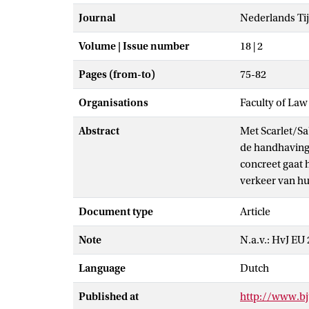
Journal
Nederlands Tij
Volume | Issue number
18 | 2
Pages (from-to)
75-82
Organisations
Faculty of Law
Abstract
Met Scarlet/Sa
de handhaving 
concreet gaat h
verkeer van hun
auteursrechtsc
Document type
Article
met het oog op
de E-Commerce R
Note
N.a.v.: HvJ EU
aantal kritische
Language
Dutch
Published at
http://www.bju