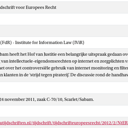
dschrift voor Europees Recht
 (FdR) - Institute for Information Law (IViR)
bam heeft het Hof van Justitie een belangrijke uitspraak gedaan ove
van intellectuele-eigendomsrechten op internet en zorgplichten v
et over het controversiële gebruik van internet monitoring en filte
 klanten in de ‘strijd tegen piraterij’. De discussie rond de handha
hendingen op het internet en de betrokkenheid van ISPs is buiten
 een aantal recente ontwikkelingen in Europa, waaronder de aanvul
ichtlijn. Dit artikel plaatst de uitspraak in zijn grotere politieke 
 24 november 2011, zaak C-70/10, Scarlet/Sabam.
 reflecties.
tijdschriften.nl/tijdschrift/tijdschrifteuropeesrecht/2012/2/NtE