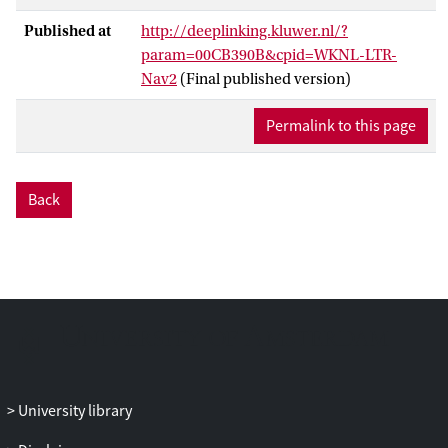
Published at
http://deeplinking.kluwer.nl/?
param=00CB390B&cpid=WKNL-LTR-
Nav2
(Final published version)
Permalink to this page
Back
University library