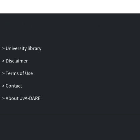
achterwege is gebleven, kan de inspecteur
naheffen. De inhoudingsplichtige kan zich
tegen een dergelijke naheffing niet met
succes verzetten met het argument dat de
door hem ingehouden loonheffingen
materieel niet verschuldigd zijn.
University library
Opmerking verdient dat een
inhoudingsplichtige die door hem
Disclaimer
ingehouden loonheffingen wel op aangifte
Terms of Use
afdraagt, tegen die afdracht kan opkomen
met het argument dat een door hem
Contact
afgedragen bedrag materieel niet
verschuldigd is. Het rechtsmiddel tegen
About UvA-DARE
de afdracht van loonheffingen kan
namelijk ook betrekking hebben op
loonheffingen waarvan inhouding door de
inhoudingsplichtige heeft
plaatsgevonden.