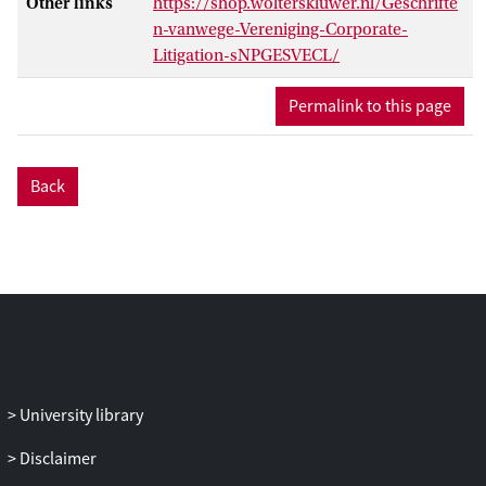
Other links
https://shop.wolterskluwer.nl/Geschrifte
n-vanwege-Vereniging-Corporate-
Litigation-sNPGESVECL/
Permalink to this page
Back
University library
Disclaimer