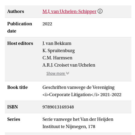
Authors
M.J. van Uchelen-Schipper
Publication
2022
date
Host editors
J. van Bekkum
K. Spruitenburg
C.M. Harmsen
A.R.J. Croiset van Uchelen
Show more
Book title
Geschriften vanwege de Vereniging
<i>Corporate Litigation</i> 2021-2022
ISBN
9789013169348
Series
Serie vanwege het Van der Heijden
Instituut te Nijmegen, 178