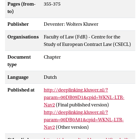
Pages (from-
355-375
to)
Publisher
Deventer: Wolters Kluwer
Organisations
Faculty of Law (FdR) - Centre for the
Study of European Contract Law (CSECL)
Document
Chapter
type
Language
Dutch
Published at
http://deeplinking.kluwer.nl/?
param=00DB09D1&cpid=WKNL-LTR-
Nav2
(Final published version)
http://deeplinking.kluwer.nl/?
param=00DB0A81&cpid=WKNL-LTR-
Nav2
(Other version)