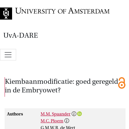
Go to home page
UvA-DARE
Kiembaanmodificatie: goed geregeld
in de Embryowet?
Authors
M.M. Spaander
M.C. Ploem
G.M.W.R. de Wert