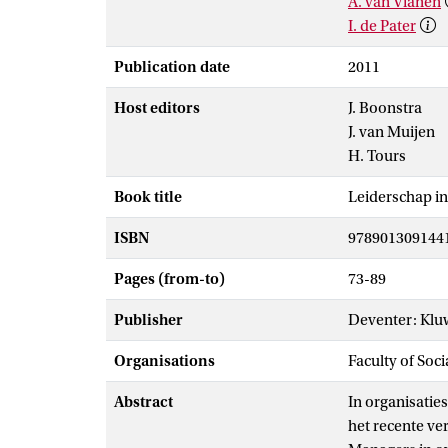
A. van Vianen
I. de Pater
Publication date
2011
Host editors
J. Boonstra
J. van Muijen
H. Tours
Book title
Leiderschap in
ISBN
978901309144
Pages (from-to)
73-89
Publisher
Deventer: Klu
Organisations
Faculty of Soc
Abstract
In organisatie
het recente ve