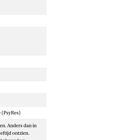
e (PsyRes)
ren. Anders dan in
ftijd ontzien.