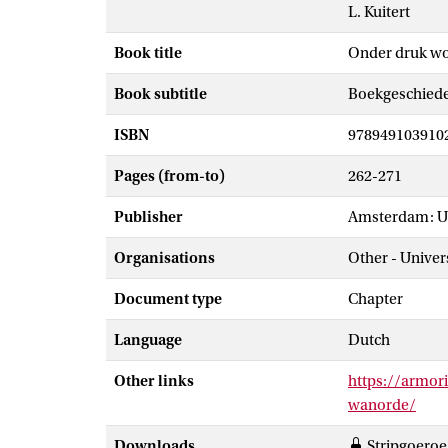
L. Kuitert
Book title
Onder druk wor
Book subtitle
Boekgeschiede
ISBN
978949103910
Pages (from-to)
262-271
Publisher
Amsterdam: Ui
Organisations
Other - Univers
Document type
Chapter
Language
Dutch
Other links
https://armor
wanorde/
Downloads
Stripgoeroe