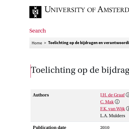
Go to home page
Search
Toelichting op de bijdragen en verantwoor
Home
Toelichting op de bijdr
Authors
J.H. de Graaf
C. Mak
F.K. van Wijk
L.A. Mulders
Publication date
2010