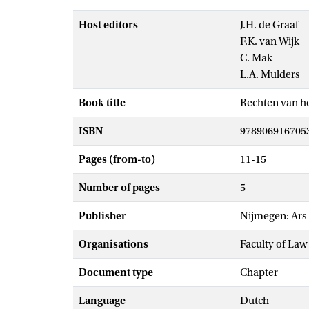
Host editors
J.H. de Graaf
F.K. van Wijk
C. Mak
L.A. Mulders
Book title
Rechten van h
ISBN
978906916705
Pages (from-to)
11-15
Number of pages
5
Publisher
Nijmegen: Ars 
Organisations
Faculty of Law
Document type
Chapter
Language
Dutch