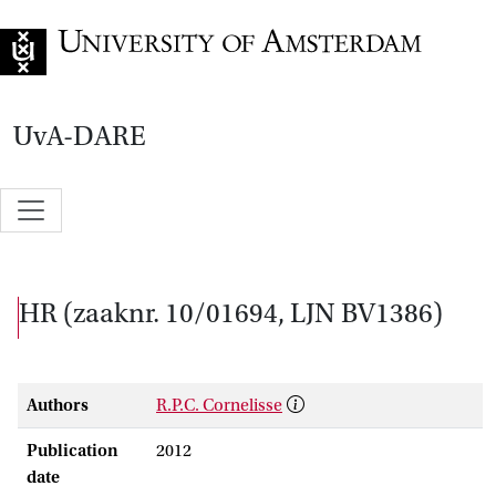
Go to home page
UvA-DARE
HR (zaaknr. 10/01694, LJN BV1386)
Authors
R.P.C. Cornelisse
Publication
2012
date