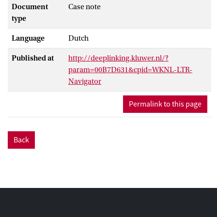
Document
Case note
type
Language
Dutch
Published at
http://deeplinking.kluwer.nl/?
param=00B7D631&cpid=WKNL-LTR-
Navigator
Permalink to this page
Back