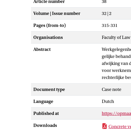
Article number
38
Volume | Issue number
32 | 2
Pages (from-to)
315-331
Organisations
Faculty of Law
Abstract
Werkgelegenhei
gelijke behand
afwijking van 
voor werknemer
rechterlijke be
Document type
Case note
Language
Dutch
Published at
https://opmaa
Downloads
Concrete v