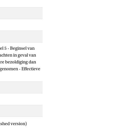
el 5 - Beginsel van
chten in geval van
ere bezoldiging dan
 genomen - Effectieve
ished version)