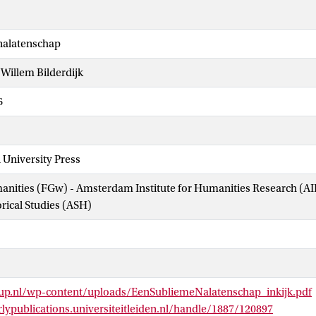
nalatenschap
 Willem Bilderdijk
6
 University Press
manities (FGw) - Amsterdam Institute for Humanities Research (
orical Studies (ASH)
up.nl/wp-content/uploads/EenSubliemeNalatenschap_inkijk.pdf
rlypublications.universiteitleiden.nl/handle/1887/120897