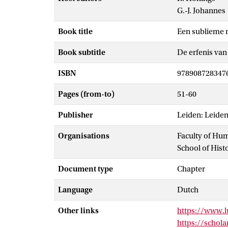
G.-J. Johannes
Book title
Een sublieme 
Book subtitle
De erfenis van
ISBN
978908728347
Pages (from-to)
51-60
Publisher
Leiden: Leiden
Organisations
Faculty of Hu
School of Hist
Document type
Chapter
Language
Dutch
Other links
https://www.l
https://schola