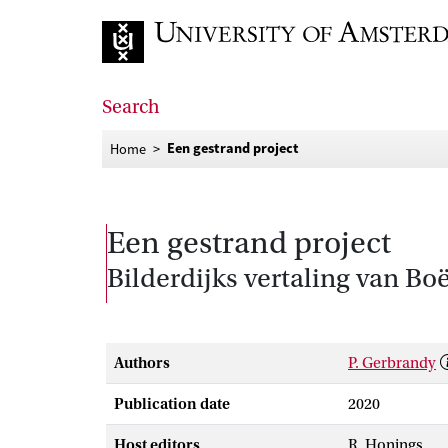
Go to home page
Search
Een gestrand project
Home
Een gestrand project
Bilderdijks vertaling van Bo
Authors
P. Gerbrandy
Publication date
2020
Host editors
R. Honings