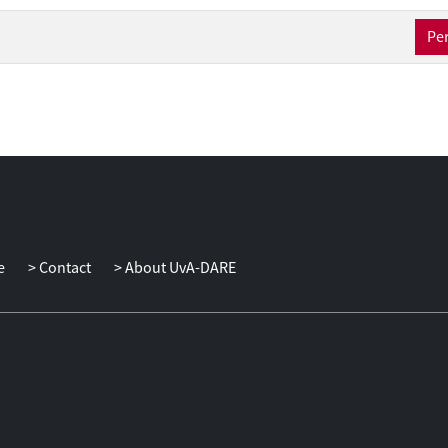
Per
e
Contact
About UvA-DARE