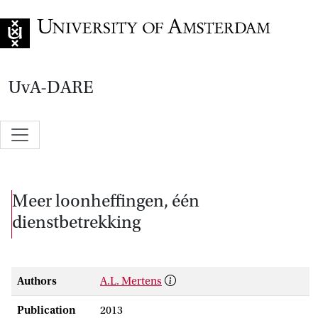
Go to home page
UvA-DARE
Meer loonheffingen, één
dienstbetrekking
Authors
A.L. Mertens
Publication
2013