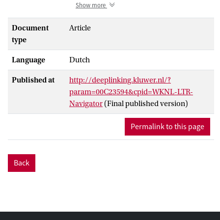
van de premies
Show more
werknemersverzekeringen aan de
belastingrechter worden voorgelegd.
Document
Article
Heeft dit ertoe geleid dat we kunnen
type
zeggen dat het begrip dienstbetrekking
Language
Dutch
voor alle relevante rechtsgebieden
inmiddels op dezelfde wijze wordt
Published at
http://deeplinking.kluwer.nl/?
uitgelegd? En in hoeverre volgt de Hoge
param=00C23594&cpid=WKNL-LTR-
Raad de lijn van de jurisprudentie van de
Navigator
(Final published version)
Centrale Raad van Beroep op dit punt?
Hoe ontwikkelt dit begrip zich overigens?
Permalink to this page
Het valt op dat de Hoge Raad de
afgelopen jaren in dezen nog maar enkele
arresten heeft gewezen. Deze zijn wel stuk
Back
voor stuk richtinggevend.