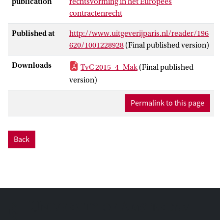
publication
rechtsvorming in het Europees
contractenrecht
Published at
http://www.uitgeverijparis.nl/reader/196
620/1001228928
(Final published version)
Downloads
TvC 2015_4_Mak
(Final published
version)
Permalink to this page
Back