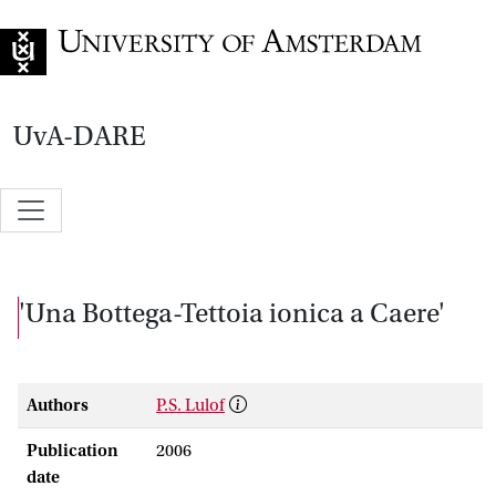
Go to home page
UvA-DARE
'Una Bottega-Tettoia ionica a Caere'
Authors
P.S. Lulof
Publication
2006
date