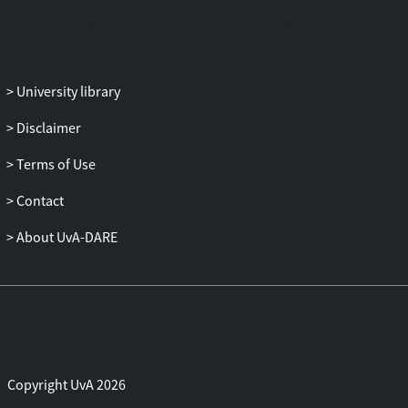
satellietsignaal, welke kosten in casu nihil
waren. De Bundeskommunikationssenat
die het hoger beroep behandelt, legt aan
het HvJ EU de prejudiciële vraag voor of
University library
art. 15 lid 6 van Richtlijn 2010/13/EU
(Richtlijn audiovisuele mediadiensten),
Disclaimer
dat ten grondslag ligt aan het besluit van
Terms of Use
KommAustria, verenigbaar is met de art.
16 en 17 van het EU
Contact
Grondrechtenhandvest en met art. 1 van
het Eerste Protocol bij het EVRM, in het
About UvA-DARE
bijzonder voor zover het eigendomsrecht
van Sky met betrekking tot de
uitzendrechten in het geding zou kunnen
zijn.
Het HvJ EU is van oordeel dat de
Copyright UvA 2026
genoemde grondrechten de geldigheid