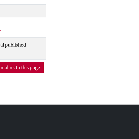
e
nal published
malink to this page