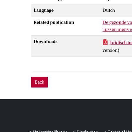
Language
Dutch
Related publication
De gezonde v
Tussen mens e
Downloads
Juridisch 
version)
Back