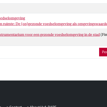
oedselomgeving
n ruimte: De (on)gezonde voedselomgeving als omgevingswaard
instrumentarium voor een gezonde voedselomgeving in de stad
(Fi
Per