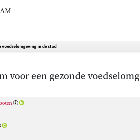
e voedselomgeving in de stad
um voor een gezonde voedselomge
hooten