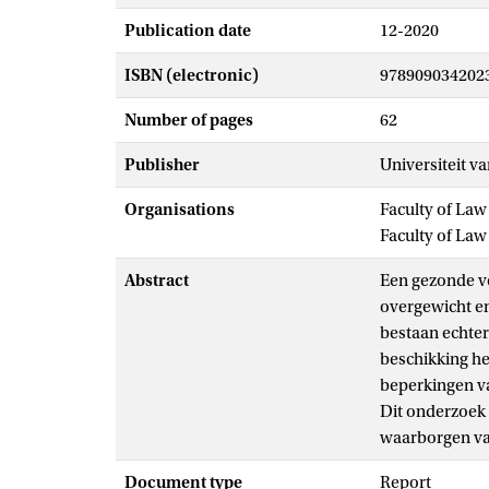
Publication date
12-2020
ISBN (electronic)
978909034202
Number of pages
62
Publisher
Universiteit 
Organisations
Faculty of La
Faculty of Law
Abstract
Een gezonde v
overgewicht en
bestaan echte
beschikking h
beperkingen va
Dit onderzoek 
waarborgen va
Document type
Report