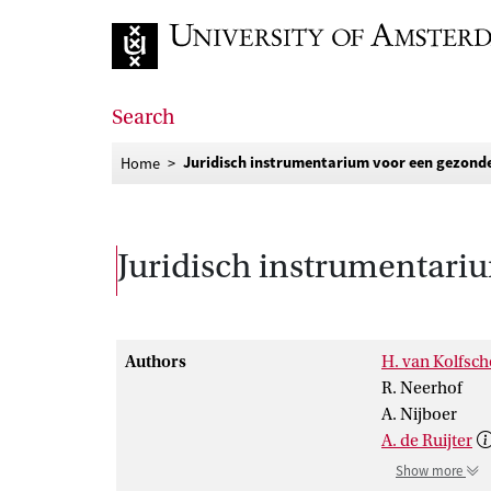
Go to home page
Search
Juridisch instrumentarium voor een gezond
Home
Juridisch instrumentari
Authors
H. van Kolfsc
R. Neerhof
A. Nijboer
A. de Ruijter
Show more