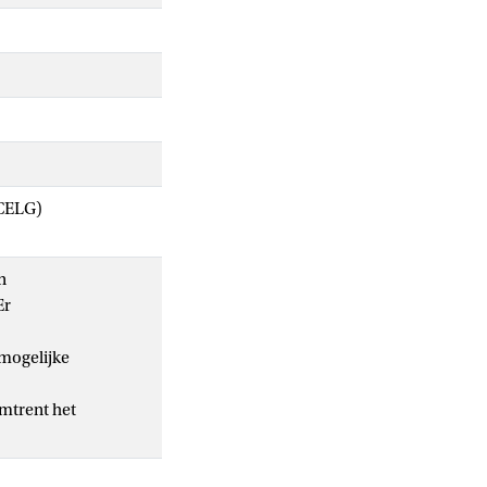
ACELG)
n
Er
mogelijke
omtrent het