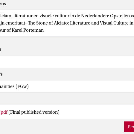
ens
ciato: literatuur en visuele cultuur in de Nederlanden: Opstellen vo
ijn emeritaat=The Stone of Alciato: Literature and Visual Culture i
our of Karel Porteman
5
rs
manities (FGw)
 pdf
(Final published version)
Per