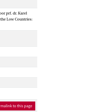
or prf. dr. Karel
n the Low Countries:
malink to this page