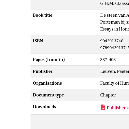
G.H.M. Claass
Book title
De steen van Al
Porteman bij z
Essays in Hon
ISBN
9042913746
978904291374
Pages (from-to)
387-403
Publisher
Leuven: Peete
Organisations
Faculty of Hu
Document type
Chapter
Downloads
Publisher's