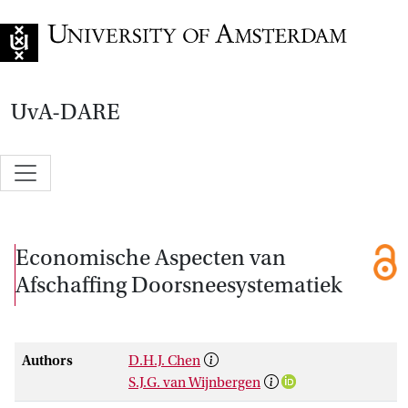
Go to home page
UvA-DARE
Economische Aspecten van
Afschaffing Doorsneesystematiek
Authors
D.H.J. Chen
S.J.G. van Wijnbergen