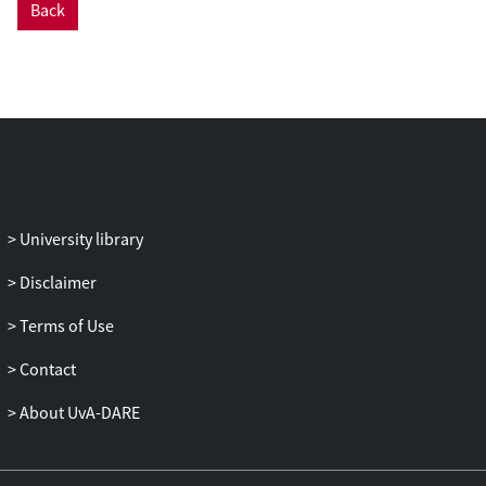
Back
overgangseffect van afschaffing DSS zo'n
37 miljard is, maar dit getal hangt sterk af
van parameteraannames. Voor elk cohort
zijn de effecten minder dan 5% van hun
totale pensioen. We gebruiken het
gedetailleerdere model ook om aan te
tonen dat er substantiële
inkomensoverdracht van arm naar rijk
plaats vindt onder DSS. Vergeleken met
University library
een DSS variant die neutraal is per
inkomensgroep (arm versus rijk) wordt
Disclaimer
onder de huidige DSS zo'n 10 miljard
Terms of Use
overgedragen van arm naar rijk.
Contact
About UvA-DARE