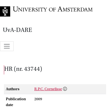
Go to home page
UvA-DARE
HR (nr. 43744)
Authors
R.P.C. Cornelisse
Publication
2009
date