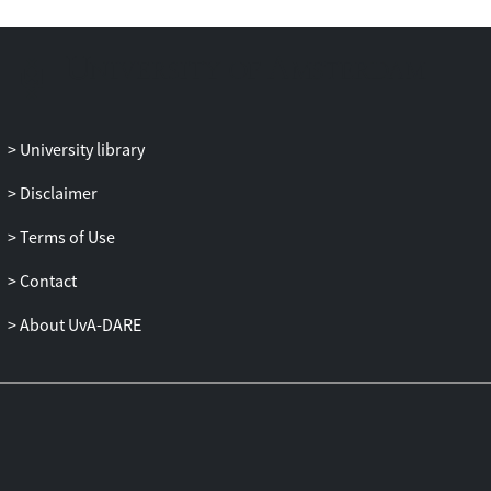
dat daarvoor een rechtvaardiging bestaat,
faalt op de gronden vermeld in het arrest
HR, BNB 2009/23c*.
Hoewel de uitsluiting van de mogelijkheid
voor belanghebbende om
financieringsrente af te trekken van haar
University library
Nederlandse belastbare winst het houden
van aandelen in een Marokkaanse
Disclaimer
vennootschap minder aantrekkelijk
Terms of Use
maakt, heeft deze belemmering geen
betrekking op een verrichting die tot
Contact
uitdrukking komt op de kapitaalrekening
van de betalingsbalans, zodat zij valt
About UvA-DARE
buiten het bereik van de bepaling omtrent
vrij verkeer van kapitaal in de
Associatieovereenkomst EG-Marokko.