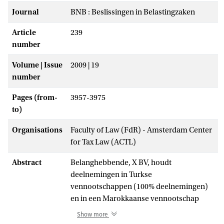
Journal
BNB : Beslissingen in Belastingzaken
Article
239
number
Volume | Issue
2009 | 19
number
Pages (from-
3957-3975
to)
Organisations
Faculty of Law (FdR) - Amsterdam Center
for Tax Law (ACTL)
Abstract
Belanghebbende, X BV, houdt
deelnemingen in Turkse
vennootschappen (100% deelnemingen)
en in een Marokkaanse vennootschap
(33,33%). In verband met de financiering
Show more
van die deelnemingen heeft zij