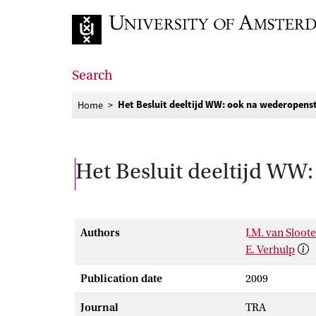
Go to home page
Search
Het Besluit deeltijd WW: ook na wederopenst
Home
Het Besluit deeltijd WW:
Authors
J.M. van Sloot
E. Verhulp
Publication date
2009
Journal
TRA