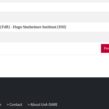
 (FdR) - Hugo Sinzheimer Instituut (HSI)
Per
e
Contact
About UvA-DARE