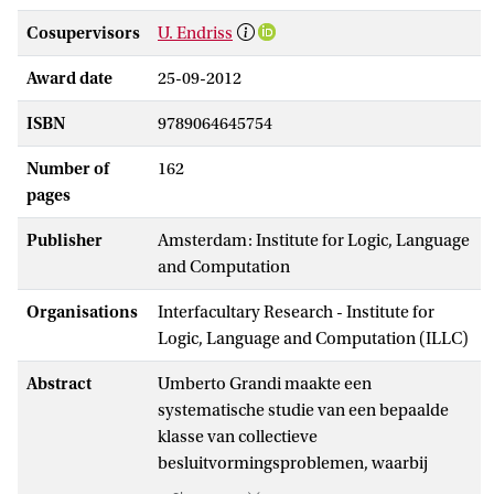
Cosupervisors
U. Endriss
Award date
25-09-2012
ISBN
9789064645754
Number of
162
pages
Publisher
Amsterdam: Institute for Logic, Language
and Computation
Organisations
Interfacultary Research - Institute for
Logic, Language and Computation (ILLC)
Abstract
Umberto Grandi maakte een
systematische studie van een bepaalde
klasse van collectieve
besluitvormingsproblemen, waarbij
meerdere personen elk een ja/nee-keuze