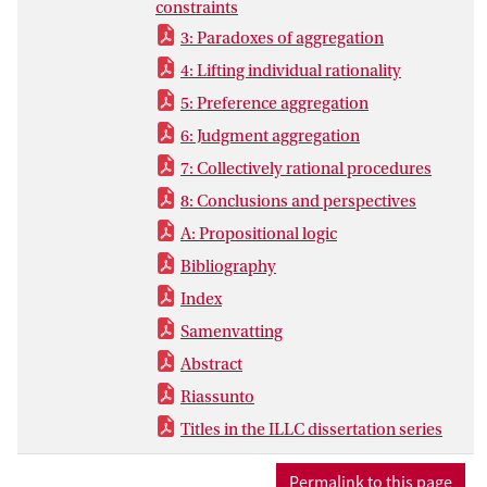
Revolutie tot meer recente Amerikaanse
constraints
rechtszaken hebben onderzoekers in
3: Paradoxes of aggregation
sociale keuzetheorie ontdekt dat er een
4: Lifting individual rationality
aantal paradoxale situaties zijn waarin het
5: Preference aggregation
collectieve resultaat niet de rationaliteit
van de individuen weerspiegelt.
6: Judgment aggregation
7: Collectively rational procedures
8: Conclusions and perspectives
A: Propositional logic
Bibliography
Index
Samenvatting
Abstract
Riassunto
Titles in the ILLC dissertation series
Permalink to this page