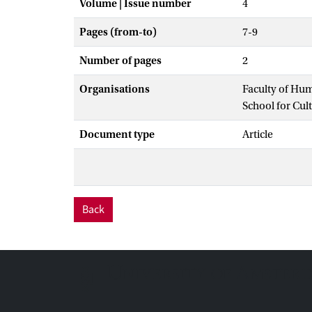
Volume | Issue number
4
Pages (from-to)
7-9
Number of pages
2
Organisations
Faculty of Hu
School for Cul
Document type
Article
Back