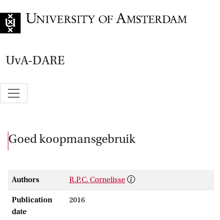
Go to home page
UvA-DARE
Goed koopmansgebruik
Authors
R.P.C. Cornelisse
Publication
2016
date