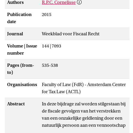
Authors
R.P.C. Cornelisse
Publication
2015
date
Journal
Weekblad voor Fiscaal Recht
Volume | Issue
144 | 7093
number
Pages (from-
535-538
to)
Organisations
Faculty of Law (FdR) - Amsterdam Center
for Tax Law (ACTL)
Abstract
In deze bijdrage zal worden stilgestaan bij
de fiscale gevolgen van het verstrekken
van een onzakelijke geldlening door een
natuurlijk persoon aan een vennootschap
waarin de belastingplichtige geen maar