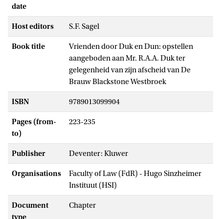
date
Host editors
S.F. Sagel
Book title
Vrienden door Duk en Dun: opstellen
aangeboden aan Mr. R.A.A. Duk ter
gelegenheid van zijn afscheid van De
Brauw Blackstone Westbroek
ISBN
9789013099904
Pages (from-
223-235
to)
Publisher
Deventer: Kluwer
Organisations
Faculty of Law (FdR) - Hugo Sinzheimer
Instituut (HSI)
Document
Chapter
type