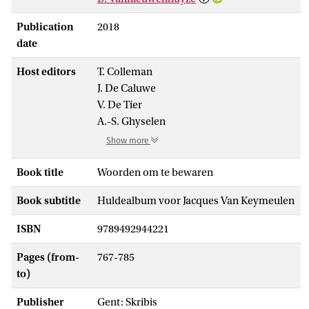
Publication
2018
date
Host editors
T. Colleman
J. De Caluwe
V. De Tier
A.-S. Ghyselen
Show more
Book title
Woorden om te bewaren
Book subtitle
Huldealbum voor Jacques Van Keymeulen
ISBN
9789492944221
Pages (from-
767-785
to)
Publisher
Gent: Skribis