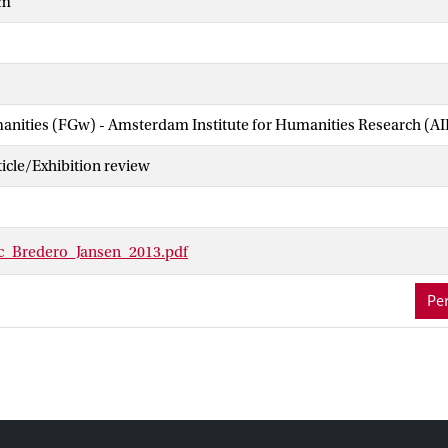
um
manities (FGw) - Amsterdam Institute for Humanities Research (A
cle/Exhibition review
c_Bredero_Jansen_2013.pdf
Per