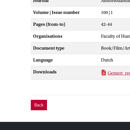
Journal
Amstelodam
Volume | Issue number
100 | 1
Pages (from-to)
42-44
Organisations
Faculty of Hu
Document type
Book/Film/Arti
Language
Dutch
Downloads
Gemert_re
Back