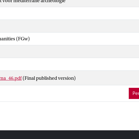
ft voor mediterrane archeologie
manities (FGw)
tma_46.pdf
(Final published version)
Per