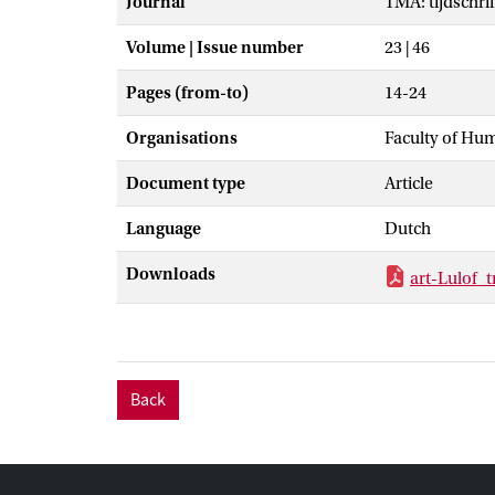
Journal
TMA: tijdschri
Volume | Issue number
23 | 46
Pages (from-to)
14-24
Organisations
Faculty of Hu
Document type
Article
Language
Dutch
Downloads
art-Lulof_
Back