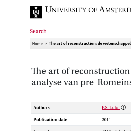
Go to home page
Search
The art of reconstruction: de wetenschappe
Home
The art of reconstructio
analyse van pre-Romein
Authors
P.S. Lulof
Publication date
2011