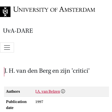
Go to home page
UvA-DARE
J. H. van den Berg en zijn 'critici'
Authors
J.A. van Belzen
Publication
1997
date