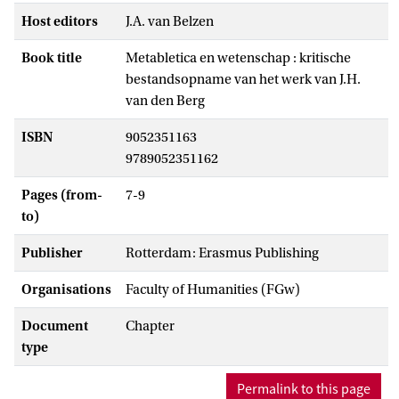
Host editors
J.A. van Belzen
Book title
Metabletica en wetenschap : kritische
bestandsopname van het werk van J.H.
van den Berg
ISBN
9052351163
9789052351162
Pages (from-
7-9
to)
Publisher
Rotterdam: Erasmus Publishing
Organisations
Faculty of Humanities (FGw)
Document
Chapter
type
Permalink to this page