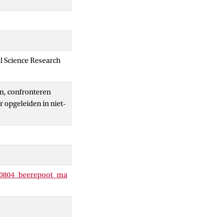
al Science Research
en, confronteren
 opgeleiden in niet-
120804_beerepoot_ma