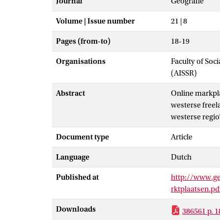
Journal
Geografie
Volume | Issue number
21 | 8
Pages (from-to)
18-19
Organisations
Faculty of Soc
(AISSR)
Abstract
Online markpla
westerse freel
westerse regio
Document type
Article
Language
Dutch
Published at
http://www.ge
rktplaatsen.pd
Downloads
386561 p. 1