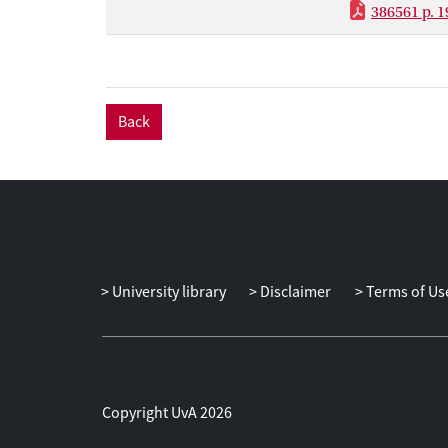
386561 p. 1
Back
University library
Disclaimer
Terms of Us
Copyright UvA 2026