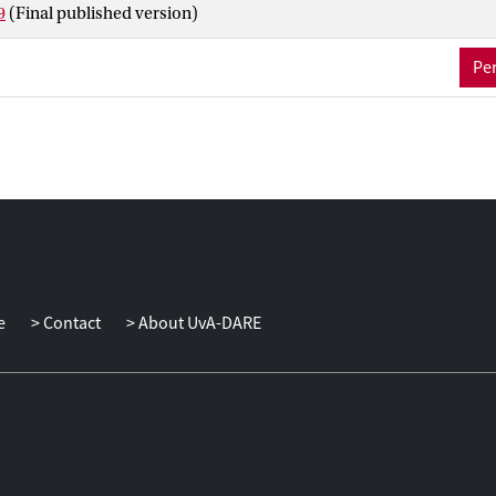
9
(Final published version)
Per
e
Contact
About UvA-DARE