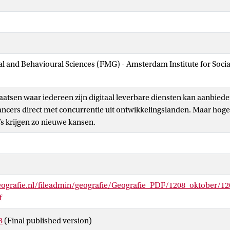
ial and Behavioural Sciences (FMG) - Amsterdam Institute for Soci
atsen waar iedereen zijn digitaal leverbare diensten kan aanbied
ancers direct met concurrentie uit ontwikkelingslanden. Maar hoger
’s krijgen zo nieuwe kansen.
ografie.nl/fileadmin/geografie/Geografie_PDF/1208_oktober/
f
8
(Final published version)