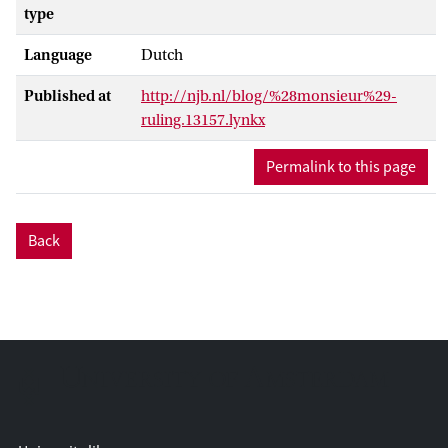
type
Language
Dutch
Published at
http://njb.nl/blog/%28monsieur%29-
ruling.13157.lynkx
Permalink to this page
Back