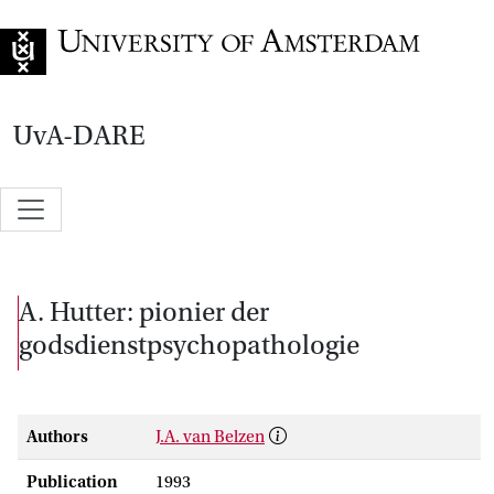
Go to home page
UvA-DARE
A. Hutter: pionier der
godsdienstpsychopathologie
Authors
J.A. van Belzen
Publication
1993