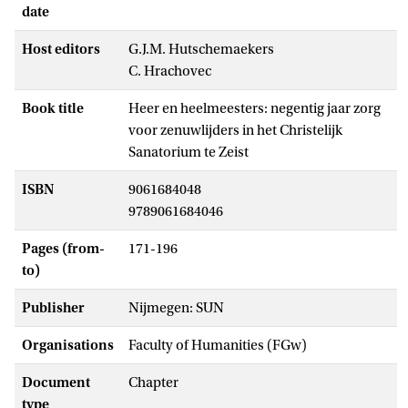
date
Host editors
G.J.M. Hutschemaekers
C. Hrachovec
Book title
Heer en heelmeesters: negentig jaar zorg
voor zenuwlijders in het Christelijk
Sanatorium te Zeist
ISBN
9061684048
9789061684046
Pages (from-
171-196
to)
Publisher
Nijmegen: SUN
Organisations
Faculty of Humanities (FGw)
Document
Chapter
type