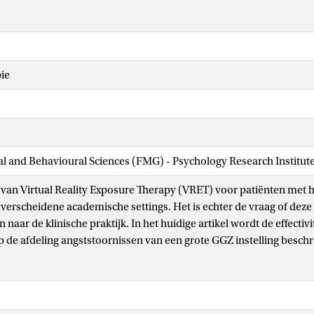
ie
ial and Behavioural Sciences (FMG) - Psychology Research Institut
it van Virtual Reality Exposure Therapy (VRET) voor patiënten met 
verscheidene academische settings. Het is echter de vraag of deze 
aar de klinische praktijk. In het huidige artikel wordt de effectiv
 de afdeling angststoornissen van een grote GGZ instelling besch
n deel aan de studie. Na afloop van de behandeling was hun hoogt
hadden zij meer vertrouwen gekregen en een positievere houding 
fect sizes waren groot en vergelijkbaar met de effect sizes gevond
betekent dat de effectiviteit van VRET gegeneraliseerd kan worden v