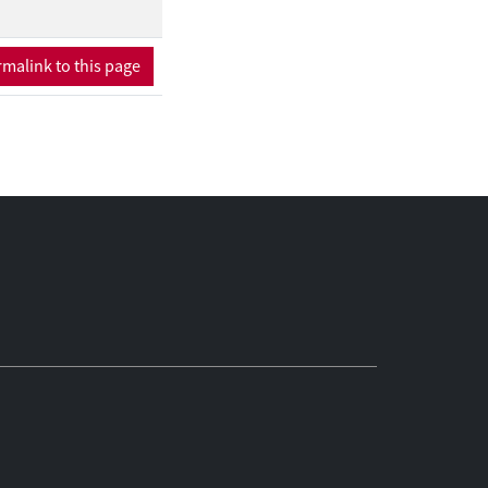
de en kortdurende
malink to this page