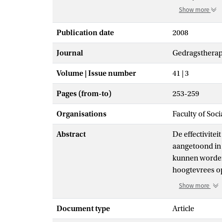
Show more
Publication date
2008
Journal
Gedragstherap
Volume | Issue number
41 | 3
Pages (from-to)
253-259
Organisations
Faculty of Soc
Abstract
De effectivite
aangetoond in 
kunnen worden n
hoogtevrees op
patiënten name
Show more
afgenomen en 
hoogtes. De ef
Document type
Article
settings. Dit 