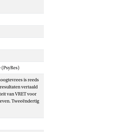
e (PsyRes)
hoogtevrees is reeds
resultaten vertaald
iteit van VRET voor
reven. Tweeëndertig
evrees significant
ten aanzien van
en in academische
an de