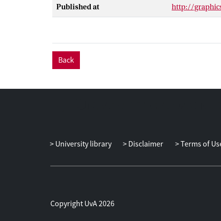
Published at
http://graphic
onderzoekssitu
behandeling v
Back
University library
Disclaimer
Terms of Us
Copyright UvA 2026