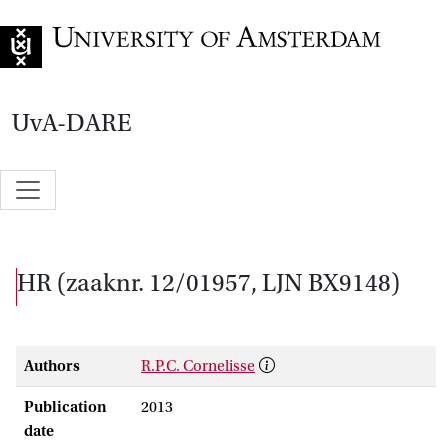
Go to home page
UvA-DARE
HR (zaaknr. 12/01957, LJN BX9148)
Authors
R.P.C. Cornelisse
Publication
2013
date