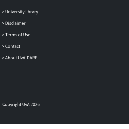
deelnemingsrente, kort gezegd het Bosal-
gat. Ook dit onderwerp staat geregeld in
University library
de politieke belangstelling. Over de laatste
twee onderwerpen laat staatssecretaris
Disclaimer
Weekers zich wel uit in de Fiscale agenda.
Terms of Use
Hij zou een maatregelen tegen de
overnameholding introduceren, verder
Contact
zouden de voorzitters van de topteams
nog eens goed kijken naar het Bosal-gat,
About UvA-DARE
en daar zou vervolgens een knoop over
worden doorgehakt. En zou het rustig
worden.
Copyright UvA 2026