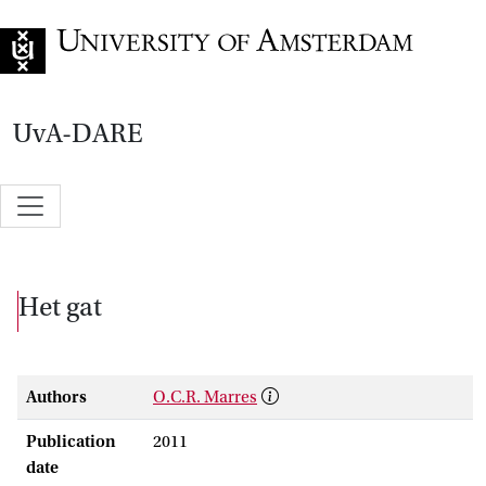
Go to home page
UvA-DARE
Het gat
Authors
O.C.R. Marres
Publication
2011
date