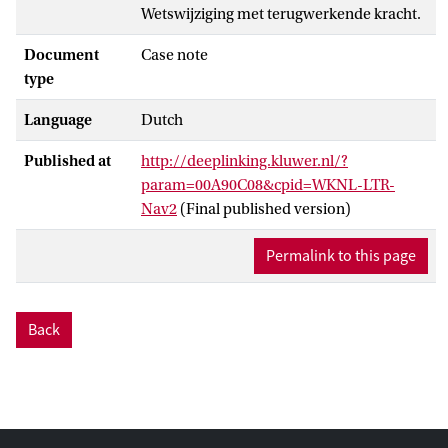
Wetswijziging met terugwerkende kracht.
Document
Case note
type
Language
Dutch
Published at
http://deeplinking.kluwer.nl/?
param=00A90C08&cpid=WKNL-LTR-
Nav2
(Final published version)
Permalink to this page
Back