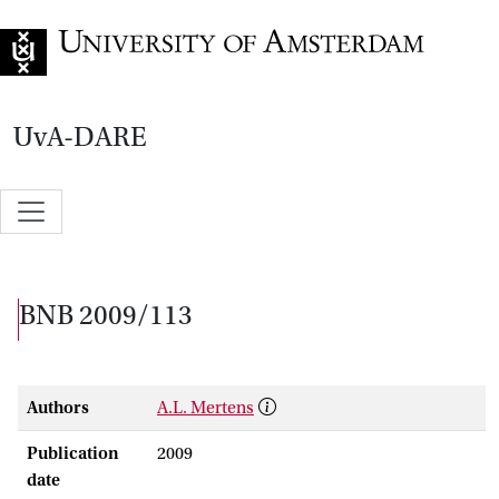
Go to home page
UvA-DARE
BNB 2009/113
Authors
A.L. Mertens
Publication
2009
date