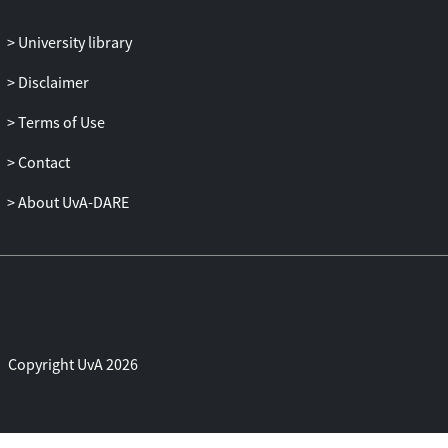
opeenvolgende niveaus van literaire
University library
competentie zijn beschreven die in de
Tweede Fase kunnen voorkomen. Aan die
Disclaimer
zes niveaus zijn literaire werken (wat
kunnen leerlingen lezen) en type
Terms of Use
opdrachten (wat kunnen leerlingen met
Contact
die teksten doen) gekoppeld. Via deze
twee invalshoeken kan de literaire
About UvA-DARE
ontwikkeling van leerlingen in de Tweede
Fase in kaart worden gebracht. De zes
competentieniveaus corresponderen met
niveaus uit ontwikkelingspsychologische
modellen. Dit betekent dat het instrument
zowel door praktijktheorie van docenten
als ontwikkelingstheorie wordt
Copyright UvA 2026
ondersteund.